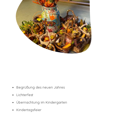
den anderen davon erzählen.
Gesunde Ernährung
Angebot einer Vollverpflegung
vollwertige und vitaminreiche Kost,
Vollkornprodukte, viel Obst
und Gemüse, Milch, Tee, Saftschorlen und
Mineralwasser
Erlernen des gemeinsamen Tischdeckens
Erlernen ästhetischer Gewohnheiten
Gesunde Lebensführung- gesunder Körper
Aufenthalt im Freien bei jedem Wetter
Spiel und Bewegung im Wald
Übungen für die Sinne – Entdecken der
Begrüßung des neuen Jahres
fördernden Kraft der Stille durch Phantasiereisen,
kleine Geschichten, Ansehen von
Lichterfest
Naturerscheinungen, CDs
Übernachtung im Kindergarten
Yoga
Kindertagsfeier